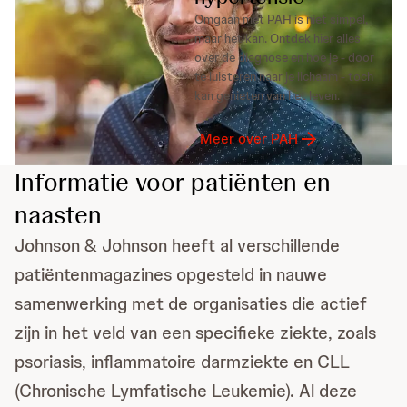
Omgaan met PAH is niet simpel,
maar het kan. Ontdek hier alles
over de diagnose en hoe je - door
te luisteren naar je lichaam - toch
kan genieten van het leven.
Meer over PAH
Informatie voor patiënten en
naasten
Johnson & Johnson heeft al verschillende
patiëntenmagazines opgesteld in nauwe
samenwerking met de organisaties die actief
zijn in het veld van een specifieke ziekte, zoals
psoriasis, inflammatoire darmziekte en CLL
(Chronische Lymfatische Leukemie). Al deze