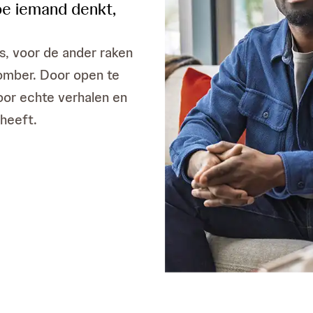
hoe iemand denkt,
is, voor de ander raken
somber. Door open te
oor echte verhalen en
heeft.