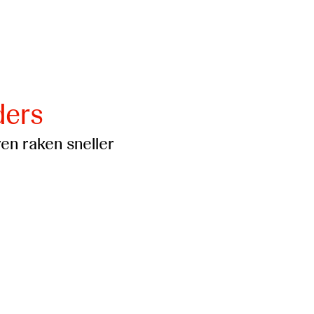
ders
n raken sneller