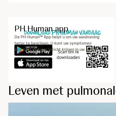
PH Human app
De PH Human™ App helpt u om uw aandoening
beter te begrijpen. U kunt uw symptomen
opvolgen en meer inzicht krijgen in uw aandoening.
Leven met pulmonale