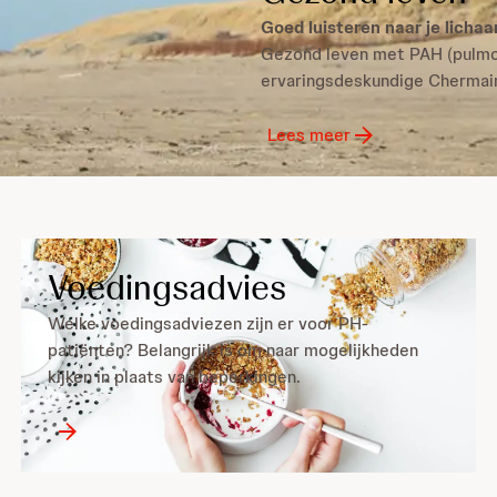
Goed luisteren naar je licha
Gezond leven met PAH (pulmona
ervaringsdeskundige Chermain
Lees meer
Voedingsadvies
Welke voedingsadviezen zijn er voor PH-
patiënten? Belangrijk is om naar mogelijkheden
kijken in plaats van beperkingen.