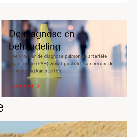
De diagnose en
behandeling
Hoe vroeger de diagnose pulmonale arteriële
hypertensie (PAH) wordt gesteld, hoe eerder de
behandeling kan starten.
Lees meer
e