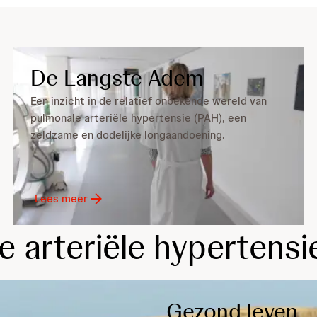
De Langste Adem
Een inzicht in de relatief onbekende wereld van
pulmonale arteriële hypertensie (PAH), een
zeldzame en dodelijke longaandoening.
Lees meer
 arteriële hypertensi
Gezond leven