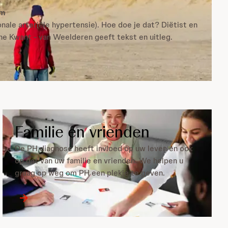
am
le arteriële hypertensie). Hoe doe je dat? Diëtist en
e Kwant - van Weelderen geeft tekst en uitleg.
Familie en vrienden
De PH diagnose heeft invloed op uw leven en ook
op dat van uw familie en vrienden. We helpen u
graag op weg om PH een plekje te geven.