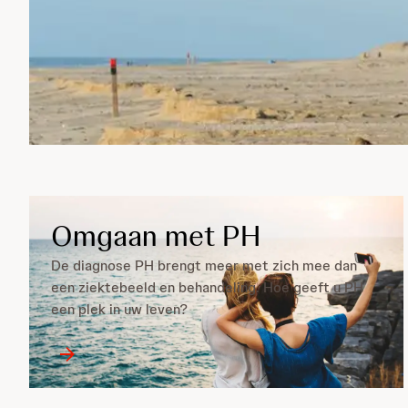
Omgaan met PH
De diagnose PH brengt meer met zich mee dan
een ziektebeeld en behandeling. Hoe geeft u PH
een plek in uw leven?