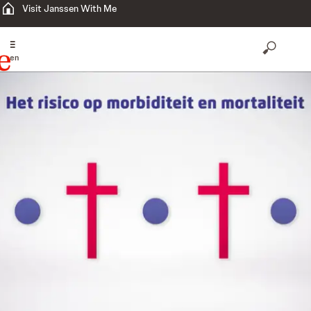
Visit Janssen With Me
open