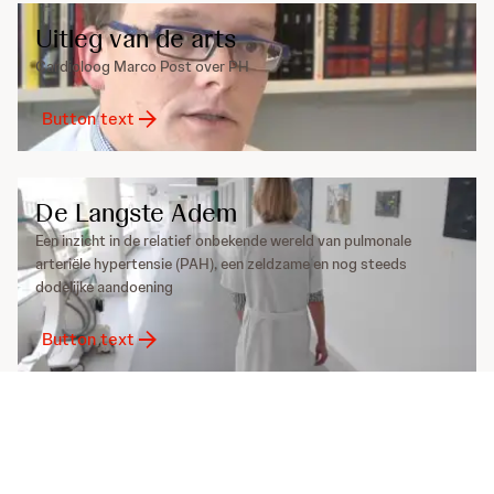
Uitleg van de arts
Cardioloog Marco Post over PH
Button text
De Langste Adem
Een inzicht in de relatief onbekende wereld van pulmonale
arteriële hypertensie (PAH), een zeldzame en nog steeds
dodelijke aandoening
Button text