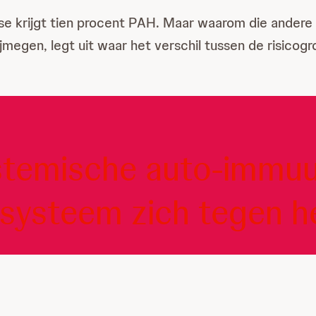
se krijgt tien procent PAH. Maar waarom die andere 
gen, legt uit waar het verschil tussen de risicogr
ystemische auto-immuu
systeem zich tegen he