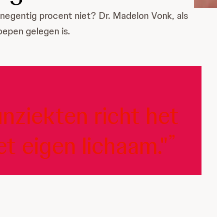
negentig procent niet? Dr. Madelon Vonk, als
oepen gelegen is.
nziekten richt het
t eigen lichaam."