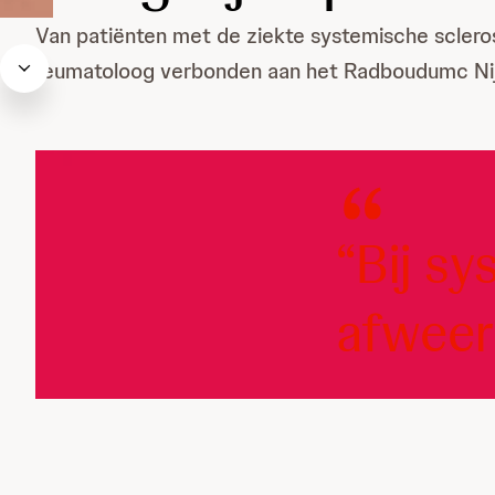
Van patiënten met de ziekte systemische sclero
reumatoloog verbonden aan het Radboudumc Nijme
“Bij s
afweer