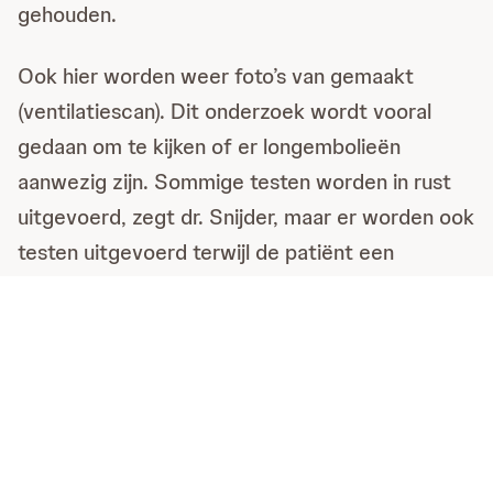
gehouden.
Ook hier worden weer foto’s van gemaakt
(ventilatiescan). Dit onderzoek wordt vooral
gedaan om te kijken of er longembolieën
aanwezig zijn. Sommige testen worden in rust
uitgevoerd, zegt dr. Snijder, maar er worden ook
testen uitgevoerd terwijl de patiënt een
inspanning moet leveren, dus moet lopen of
fietsen. “Een belangrijke test is hoeveel meter je
in zes minuten kunt lopen. Deze test wordt
regelmatig herhaald, ook wanneer er al met een
behandeling is begonnen.”
Meer over de specialist