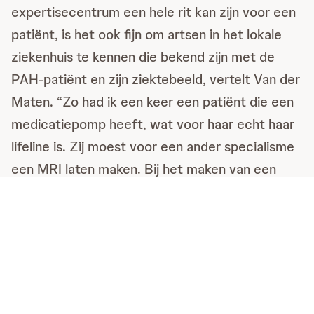
expertisecentrum een hele rit kan zijn voor een
patiënt, is het ook fijn om artsen in het lokale
ziekenhuis te kennen die bekend zijn met de
PAH-patiënt en zijn ziektebeeld, vertelt Van der
Maten. “Zo had ik een keer een patiënt die een
medicatiepomp heeft, wat voor haar echt haar
lifeline is. Zij moest voor een ander specialisme
een MRI laten maken. Bij het maken van een
MRI wordt gebruik gemaakt van een sterk
elektromagnetisch veld. Daarom kan er geen
metaal aanwezig zijn in de ruimte waarin de MRI
wordt gemaakt. Dat betekent dat het snoer van
de pomp moest worden verlengd zodat het
tijdens het maken van de MRI buiten de kamer