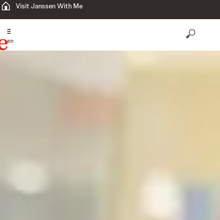
Visit Janssen With Me
open