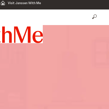
Visit Janssen With Me
open