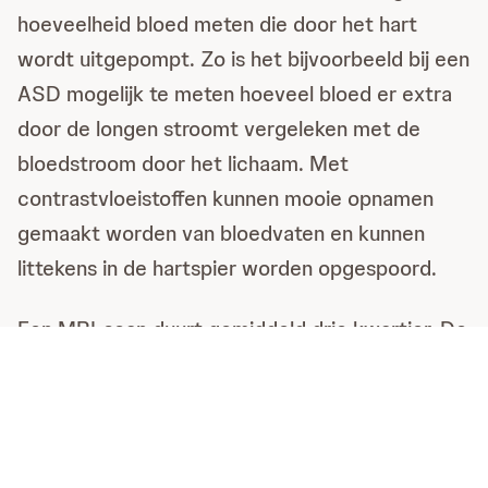
hoeveelheid bloed meten die door het hart
wordt uitgepompt. Zo is het bijvoorbeeld bij een
ASD mogelijk te meten hoeveel bloed er extra
door de longen stroomt vergeleken met de
bloedstroom door het lichaam. Met
contrastvloeistoffen kunnen mooie opnamen
gemaakt worden van bloedvaten en kunnen
littekens in de hartspier worden opgespoord.
Een MRI-scan duurt gemiddeld drie kwartier. De
machine maakt tijdens het scannen erg veel
lawaai. Om de overlast te beperken, draag je
een koptelefoon, waarop je ook je favoriete
muziek kunt krijgen. Het is gebruikelijk dat